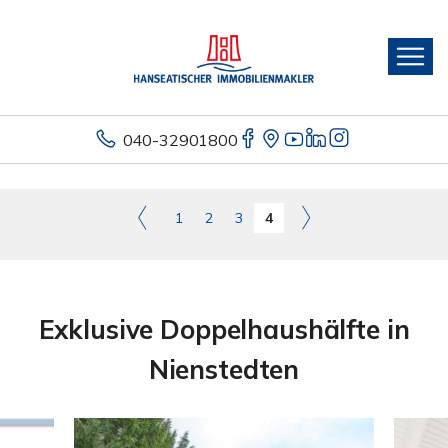
040-32901800
1
2
3
4
Exklusive Doppelhaushälfte in
Nienstedten