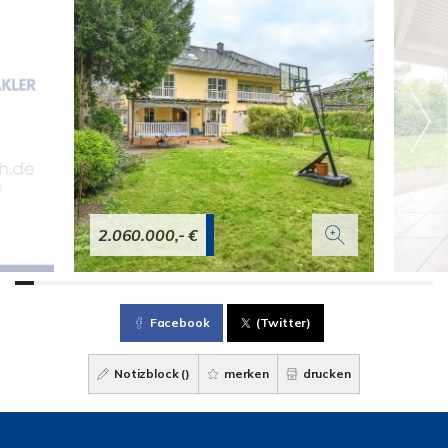
2.060.000,- €
Facebook
(Twitter)
Notizblock (
)
merken
drucken