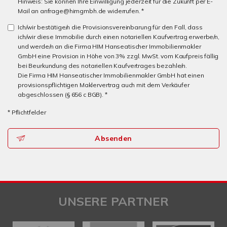
Hinweis: Sie können Ihre Einwilligung jederzeit für die Zukunft per E-
Mail an anfrage@himgmbh.de widerrufen. *
Ich/wir bestätige/n die Provisionsvereinbarung für den Fall, dass
ich/wir diese Immobilie durch einen notariellen Kaufvertrag erwerbe/n,
und werde/n an die Firma HIM Hanseatischer Immobilienmakler
GmbH eine Provision in Höhe von 3% zzgl. MwSt. vom Kaufpreis fällig
bei Beurkundung des notariellen Kaufvertrages bezahle/n.
Die Firma HIM Hanseatischer Immobilienmakler GmbH hat einen
provisionspflichtigen Maklervertrag auch mit dem Verkäufer
abgeschlossen (§ 656 c BGB). *
* Pflichtfelder
Absenden
UNSERE PARTNER