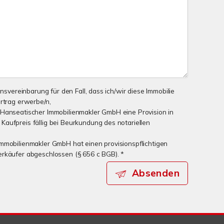
onsvereinbarung für den Fall, dass ich/wir diese Immobilie
ertrag erwerbe/n,
 Hanseatischer Immobilienmakler GmbH eine Provision in
aufpreis fällig bei Beurkundung des notariellen
mmobilienmakler GmbH hat einen provisionspflichtigen
erkäufer abgeschlossen (§ 656 c BGB). *
Absenden