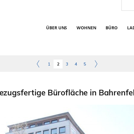
ÜBER UNS
WOHNEN
BÜRO
LA
1
2
3
4
5
ezugsfertige Bürofläche in Bahrenfe