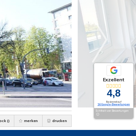
Exzellent
4,8
Basierend auf
16 Google-Bewertungen
Echtheit von Bewertungen
ock (
)
merken
drucken