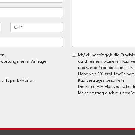
en.
Ich/wir bestätige/n die Provisi
twortung meiner Anfrage
durch einen notariellen Kaufv
und werde/n an die Firma HIM
Höhe von 3% zzgl. MwSt. vom K
kunft per E-Mail an
Kaufvertrages bezahle/n.
Die Firma HIM Hanseatischer I
Maklervertrag auch mit dem V