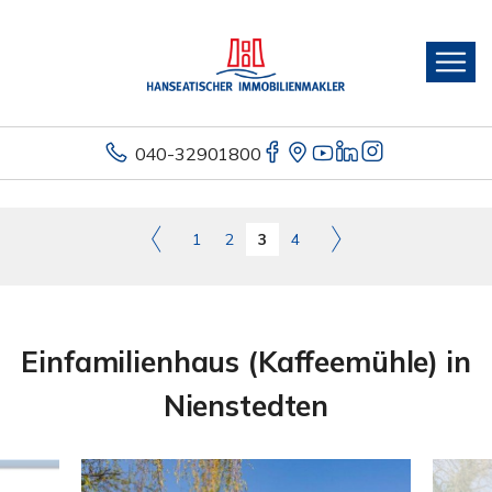
040-32901800
1
2
3
4
Einfamilienhaus (Kaffeemühle) in
Nienstedten