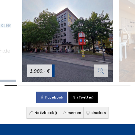
1.980,- €
Facebook
(Twitter)
Notizblock (
)
merken
drucken