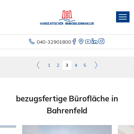
040-32901800
1
2
3
4
5
bezugsfertige Bürofläche in
Bahrenfeld