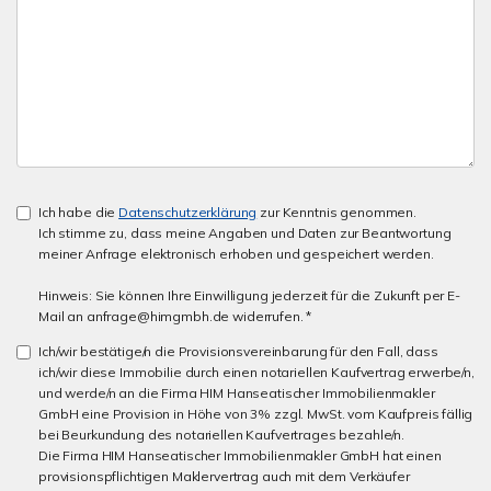
Ich habe die
Datenschutzerklärung
zur Kenntnis genommen.
Ich stimme zu, dass meine Angaben und Daten zur Beantwortung
meiner Anfrage elektronisch erhoben und gespeichert werden.
Hinweis: Sie können Ihre Einwilligung jederzeit für die Zukunft per E-
Mail an anfrage@himgmbh.de widerrufen. *
Ich/wir bestätige/n die Provisionsvereinbarung für den Fall, dass
ich/wir diese Immobilie durch einen notariellen Kaufvertrag erwerbe/n,
und werde/n an die Firma HIM Hanseatischer Immobilienmakler
GmbH eine Provision in Höhe von 3% zzgl. MwSt. vom Kaufpreis fällig
bei Beurkundung des notariellen Kaufvertrages bezahle/n.
Die Firma HIM Hanseatischer Immobilienmakler GmbH hat einen
provisionspflichtigen Maklervertrag auch mit dem Verkäufer