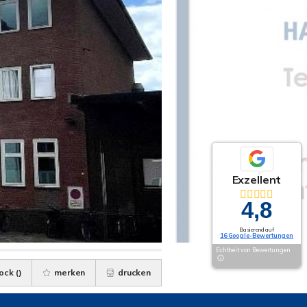
Exzellent
4,8
Basierend auf
16 Google-Bewertungen
Echtheit von Bewertungen
ock (
)
merken
drucken