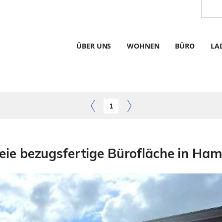
ÜBER UNS
WOHNEN
BÜRO
LA
1
reie bezugsfertige Bürofläche in Ha