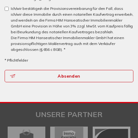
Ich/wir bestätige/n die Provisionsvereinbarung für den Fall, dass
ich/wir diese Immobilie durch einen notariellen Kaufvertrag erwerbe/n,
und werde/n an die Firma HIM Hanseatischer Immobilienmakler
GmbH eine Provision in Höhe von 3% zzgl. MwSt. vom Kaufpreis fällig
bei Beurkundung des notariellen Kaufvertrages bezahle/n.
Die Firma HIM Hanseatischer Immobilienmakler GmbH hat einen
provisionspflichtigen Maklervertrag auch mit dem Verkäufer
abgeschlossen (§ 656 c BGB). *
* Pflichtfelder
Absenden
UNSERE PARTNER