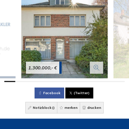
1.300.000,- €
Facebook
(Twitter)
Notizblock (
)
merken
drucken