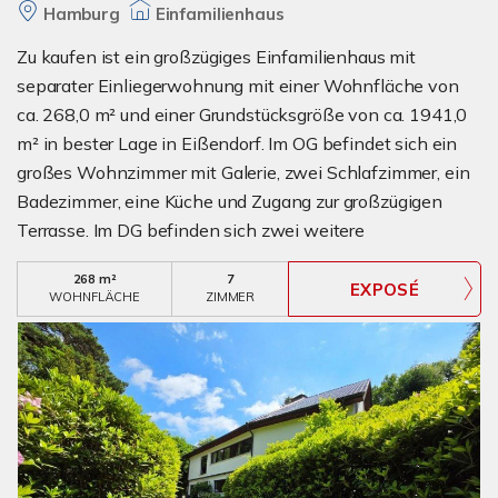
Hamburg
Einfamilienhaus
Zu kaufen ist ein großzügiges Einfamilienhaus mit
separater Einliegerwohnung mit einer Wohnfläche von
ca. 268,0 m² und einer Grundstücksgröße von ca. 1941,0
m² in bester Lage in Eißendorf. Im OG befindet sich ein
großes Wohnzimmer mit Galerie, zwei Schlafzimmer, ein
Badezimmer, eine Küche und Zugang zur großzügigen
Terrasse. Im DG befinden sich zwei weitere
Schlafzimmer, ein Durchgangsraum, ein Badezimmer
268 m²
7
sowie großer Balkon. Im EG befindet sich ein Heiz- und
WOHNFLÄCHE
ZIMMER
Wirtschaftsraum, die Garage und die Einliegerwohnung
mit zwei Zimmern, Küche, Badezimmer und eigener
Terrasse. Beide Wohnungen haben separate Eingänge.